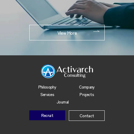
View More
Philosophy
Company
Services
Projects
Journal
Recruit
Contact