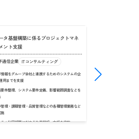
ータ基盤構築に係るプロジェクトマネ
特典プラットフォ
メント支援
大手通信企業
IT
手通信企業
ITコンサルティング
サービス企画/戦略 推
の刷新
客情報をグループ会社と連携するためのシステムの企
~運用までを支援
特典拡充による更なる
とした方針の策定から発
務要件整理、システム要件定義、影響範囲調査などを
当
当
捗管理・課題管理・品質管理などの各種管理業務など
実施
ステム利用部署に対する改善説明・支援を実施