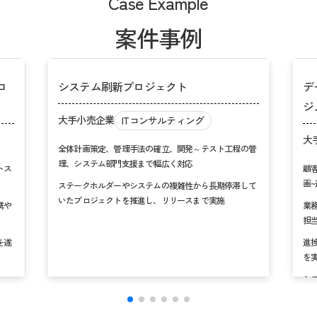
Case Example
案件事例
ロ
システム刷新プロジェクト
デ
ジ
大手小売企業
ITコンサルティング
大
全体計画策定、管理手法の確立、開発～テスト工程の管
理、システム部門支援まで幅広く対応
トス
顧
画
ステークホルダーやシステムの複雑性から長期停滞して
いたプロジェクトを推進し、リリースまで実施
携や
業
担
を遂
進
を
シ