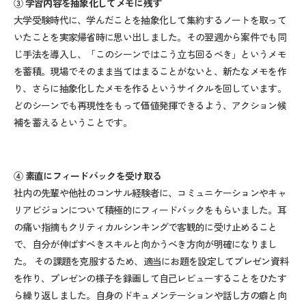
③
学習内容を抽象化してメモに残す
大学受験時代に、学んだことを抽象化して集約するノートを取って
いたことを実家帰省時に思い出しました。その翌週から案件でも同
じ手法を導入し、「このシーンではこう立ち回るべき」というメモ
を蓄積。現場でそのまま当てはまることがないと、新たなメモを作
り、さらに抽象化したメモを作るというサイクルを回しています。
どのシーンでも再現性をもって価値発揮できるよう、アクション候
補を蓄えるということです。
④
素直にフィードバックを受け取る
社内の先輩や他社のコンサル経験者に、コミュニケーションやキャ
リアビジョンについて積極的にフィードバックをもらいました。耳
の痛い指摘もクリティカルシンキングで客観的に受け止めること
で、自分が伸ばすべきスキルと向かうべき方向が明確になりまし
た。 その課題を克服するため、適当にお題を設定してプレゼン資料
を作り、プレゼンの様子を録画して自己レビューすることをひたす
ら繰り返しました。自身のドキュメンテーションや話し方の癖と向