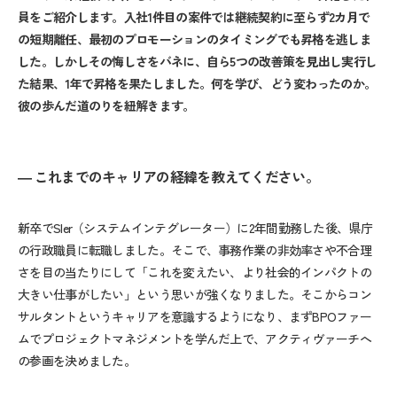
員をご紹介します。入社1件目の案件では継続契約に至らず2カ月で
の短期離任、最初のプロモーションのタイミングでも昇格を逃しま
した。しかしその悔しさをバネに、自ら5つの改善策を見出し実行し
た結果、1年で昇格を果たしました。何を学び、どう変わったのか。
彼の歩んだ道のりを紐解きます
。
― これまでのキャリアの経緯を教えてください。
新卒でSIer（システムインテグレーター）に2年間勤務した後、県庁
の行政職員に転職しました。そこで、事務作業の非効率さや不合理
さを目の当たりにして「これを変えたい、より社会的インパクトの
大きい仕事がしたい」という思いが強くなりました。そこからコン
サルタントというキャリアを意識するようになり、まずBPOファー
ムでプロジェクトマネジメントを学んだ上で、アクティヴァーチへ
の参画を決めました。