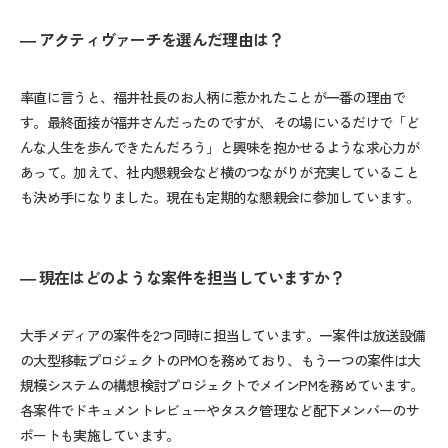
― アクティヴァーチを選んだ理由は？
率直に言うと、福井社長のお人柄に惹かれたことが一番の理由で
す。最終面接が福井さんだったのですが、その場にいるだけで「ど
んな人生を歩んできたんだろう」と興味を抱かせるような求心力が
あって。加えて、社内懇親会など横のつながりが充実していること
も決め手になりました。現在も定期的な懇親会に参加しています。
― 現在はどのような案件を担当していますか？
大手メディアの案件を
2
つ同時に担当しています。一案件は放送設備
の大型移転プロジェクトの
PMO
を務めており、もう一つの案件は大
規模システムの構想検討プロジェクトでメイン
PM
を務めています。
各案件でドキュメントレビューやタスク管理など配下メンバーのサ
ポートも実施しています。